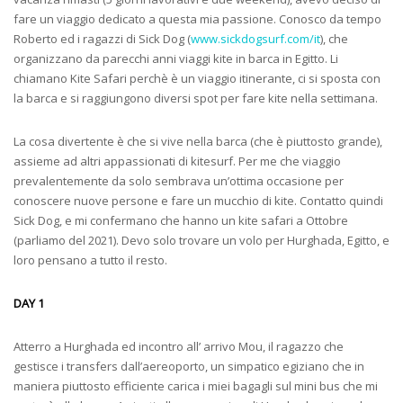
fare un viaggio dedicato a questa mia passione. Conosco da tempo
Roberto ed i ragazzi di Sick Dog (
www.sickdogsurf.com/it
), che
organizzano da parecchi anni viaggi kite in barca in Egitto. Li
chiamano Kite Safari perchè è un viaggio itinerante, ci si sposta con
la barca e si raggiungono diversi spot per fare kite nella settimana.
La cosa divertente è che si vive nella barca (che è piuttosto grande),
assieme ad altri appassionati di kitesurf. Per me che viaggio
prevalentemente da solo sembrava un’ottima occasione per
conoscere nuove persone e fare un mucchio di kite. Contatto quindi
Sick Dog, e mi confermano che hanno un kite safari a Ottobre
(parliamo del 2021). Devo solo trovare un volo per Hurghada, Egitto, e
loro pensano a tutto il resto.
DAY 1
Atterro a Hurghada ed incontro all’ arrivo Mou, il ragazzo che
gestisce i transfers dall’aereoporto, un simpatico egiziano che in
maniera piuttosto efficiente carica i miei bagagli sul mini bus che mi