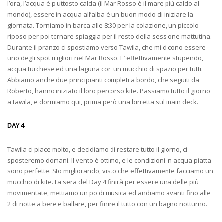
l’ora, l’acqua è piuttosto calda (il Mar Rosso è il mare più caldo al
mondo), essere in acqua all’alba è un buon modo di iniziare la
giornata. Torniamo in barca alle 8:30 per la colazione, un piccolo
riposo per poi tornare spiaggia per il resto della sessione mattutina.
Durante il pranzo ci spostiamo verso Tawila, che mi dicono essere
uno degli spot migliori nel Mar Rosso. E’ effettivamente stupendo,
acqua turchese ed una laguna con un mucchio di spazio per tutti.
Abbiamo anche due principianti completi a bordo, che seguiti da
Roberto, hanno iniziato il loro percorso kite. Passiamo tutto il giorno
a tawila, e dormiamo qui, prima però una birretta sul main deck.
DAY 4
Tawila ci piace molto, e decidiamo di restare tutto il giorno, ci
sposteremo domani. Il vento è ottimo, e le condizioni in acqua piatta
sono perfette. Sto migliorando, visto che effettivamente facciamo un
mucchio di kite. La sera del Day 4 finirà per essere una delle più
movimentate, mettiamo un po di musica ed andiamo avanti fino alle
2 di notte a bere e ballare, per finire il tutto con un bagno notturno.