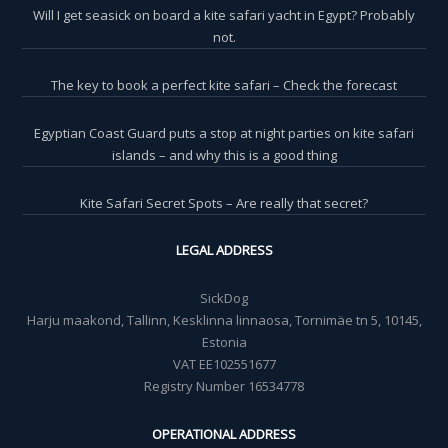
Will I get seasick on board a kite safari yacht in Egypt? Probably
not.
The key to book a perfect kite safari – Check the forecast
Egyptian Coast Guard puts a stop at night parties on kite safari
islands – and why this is a good thing
Kite Safari Secret Spots – Are really that secret?
LEGAL ADDRESS
SickDog
Harju maakond, Tallinn, Kesklinna linnaosa, Tornimäe tn 5, 10145,
Estonia
VAT EE102551677
Registry Number 16534778
OPERATIONAL ADDRESS