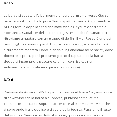
DAY 5
La barca si sposta all’alba, mentre ancora dormiamo, verso Geysum,
un altro spot molto bello più a Nord rispetto a Tawila. Oggi il vento è
più leggero, e dopo la sessione mattutina a Geysum decidiamo di
spostarci a Gubal per dello snorkeling. Siamo molto fortunati, e ci
ritroviamo a nuotare con un gruppo di delfini! Il Mar Rosso è uno dei
posti migliori al mondo per il diving e lo snorkeling, e la sua fama è
sicuramente meritata. Dopo lo snorkeling andiamo ad Asharafi, dove
dormiremo pronti per il prossimo giorno. Il capitano della barca
decide di insegnarci a pescare calamari, con risultati non
entusiasmanti (un calamaro pescato in due ore).
DAY 6
Partiamo da Asharafi all’alba per un downwind fino a Geysum. 2 ore
di downwind con la barca a supporto, piuttosto semplice ma
comunque stancante, sopratutto per chi è alle prime armi, visto che
ci sono onde fra le due isole ci vuole della tecnica. Passiamo il resto
del giorno a Geysum con tutto il gruppo, i principianti iniziano le