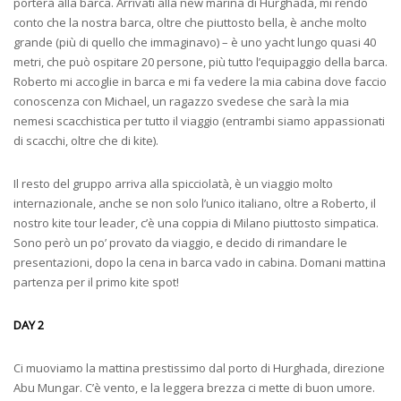
porterà alla barca. Arrivati alla new marina di Hurghada, mi rendo
conto che la nostra barca, oltre che piuttosto bella, è anche molto
grande (più di quello che immaginavo) – è uno yacht lungo quasi 40
metri, che può ospitare 20 persone, più tutto l’equipaggio della barca.
Roberto mi accoglie in barca e mi fa vedere la mia cabina dove faccio
conoscenza con Michael, un ragazzo svedese che sarà la mia
nemesi scacchistica per tutto il viaggio (entrambi siamo appassionati
di scacchi, oltre che di kite).
Il resto del gruppo arriva alla spicciolatà, è un viaggio molto
internazionale, anche se non solo l’unico italiano, oltre a Roberto, il
nostro kite tour leader, c’è una coppia di Milano piuttosto simpatica.
Sono però un po’ provato da viaggio, e decido di rimandare le
presentazioni, dopo la cena in barca vado in cabina. Domani mattina
partenza per il primo kite spot!
DAY 2
Ci muoviamo la mattina prestissimo dal porto di Hurghada, direzione
Abu Mungar. C’è vento, e la leggera brezza ci mette di buon umore.