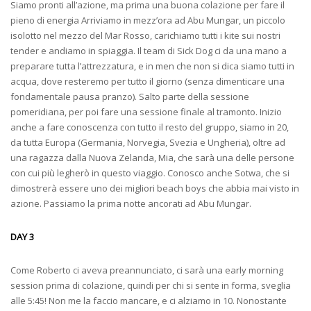
Siamo pronti all’azione, ma prima una buona colazione per fare il
pieno di energia Arriviamo in mezz’ora ad Abu Mungar, un piccolo
isolotto nel mezzo del Mar Rosso, carichiamo tutti i kite sui nostri
tender e andiamo in spiaggia. Il team di Sick Dog ci da una mano a
preparare tutta l’attrezzatura, e in men che non si dica siamo tutti in
acqua, dove resteremo per tutto il giorno (senza dimenticare una
fondamentale pausa pranzo). Salto parte della sessione
pomeridiana, per poi fare una sessione finale al tramonto. Inizio
anche a fare conoscenza con tutto il resto del gruppo, siamo in 20,
da tutta Europa (Germania, Norvegia, Svezia e Ungheria), oltre ad
una ragazza dalla Nuova Zelanda, Mia, che sarà una delle persone
con cui più legherò in questo viaggio. Conosco anche Sotwa, che si
dimostrerà essere uno dei migliori beach boys che abbia mai visto in
azione. Passiamo la prima notte ancorati ad Abu Mungar.
DAY 3
Come Roberto ci aveva preannunciato, ci sarà una early morning
session prima di colazione, quindi per chi si sente in forma, sveglia
alle 5:45! Non me la faccio mancare, e ci alziamo in 10. Nonostante