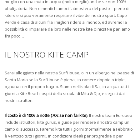
meglio con una muta in acqua (molto meglio) anche se non 100%
obbligatoria. Non dimentichiamoci l’atmosfera del posto – pieno di
kiters e si può veramente respirare il vibe del nostro sport: Capo
Verde è casa di alcuni fra i migliori riders al mondo, ed avremo la
possibilità di imparare da loro nelle nostre kite clinics! Ne parliamo
fra poco…
IL NOSTRO KITE CAMP
Sarai alloggiato nella nostra SurfHouse, o in un albergo nel paese di
Santa Maria se la SurfHouse è piena, in camere doppie o triple,
ognuna con il proprio bagno. Siamo nell’isola di Sal, in acqua tutti i
giorni a Kite Beach, ospiti della scuola di Mitu & Djo, e seguiti dai
nostri istruttori.
Il costo è di 100€ a notte (70€ se non fai kite)
. Il nostro team Europeo
include istruttori, kite gurus, e guide per rendere il nostro camp un
camp di successo. Faremo kite tutti i giorni (normalmente a Febbraio
è ventoso tutti i giorni), in condizioni ideali per progredire o per