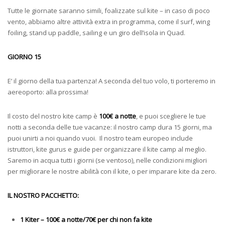
Tutte le giornate saranno simili, foalizzate sul kite – in caso di poco
vento, abbiamo altre attività extra in programma, come il surf, wing
foiling, stand up paddle, sailing e un giro dell’isola in Quad.
GIORNO 15
E’ il giorno della tua partenza! A seconda del tuo volo, ti porteremo in
aereoporto: alla prossima!
Il costo del nostro kite camp è
100€ a notte
, e puoi scegliere le tue
notti a seconda delle tue vacanze: il nostro camp dura 15 giorni, ma
puoi unirti a noi quando vuoi. Il nostro team europeo include
istruttori, kite gurus e guide per organizzare il kite camp al meglio.
Saremo in acqua tutti i giorni (se ventoso), nelle condizioni migliori
per migliorare le nostre abilità con il kite, o per imparare kite da zero.
IL NOSTRO PACCHETTO:
1 Kiter – 100€ a notte/70€ per chi non fa kite