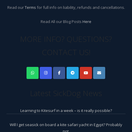
Read our
Terms
for full info on liability, refunds and cancellations.
Read All our Blog Posts
Here
MORE INFO? QUESTIONS?
CONTACT US!
Latest SickDog News
Learning to Kitesurf in a week – is it really possible?
Will I get seasick on board a kite safari yacht in Egypt? Probably
not.