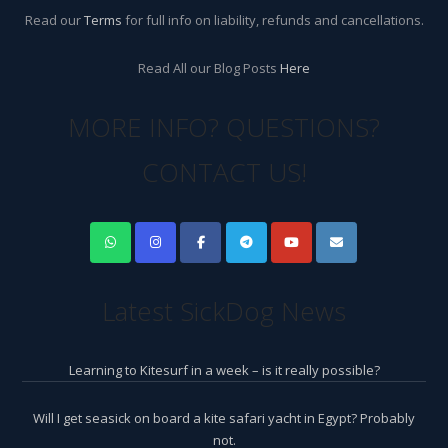
Read our
Terms
for full info on liability, refunds and cancellations.
Read All our Blog Posts
Here
MORE INFO? QUESTIONS?
CONTACT US!
Latest SickDog News
Learning to Kitesurf in a week – is it really possible?
Will I get seasick on board a kite safari yacht in Egypt? Probably
not.