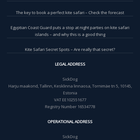
The key to book a perfect kite safari – Check the forecast
Egyptian Coast Guard puts a stop at night parties on kite safari
islands – and why this is a good thing
Kite Safari Secret Spots – Are really that secret?
LEGAL ADDRESS
SickDog
Harju maakond, Tallinn, Kesklinna linnaosa, Tornimäe tn 5, 10145,
Estonia
VAT EE102551677
Registry Number 16534778
OPERATIONAL ADDRESS
SickDog