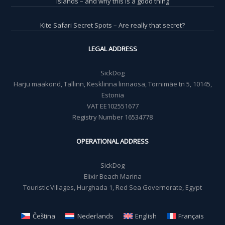
islands – and why this is a good thing
Kite Safari Secret Spots – Are really that secret?
LEGAL ADDRESS
SickDog
Harju maakond, Tallinn, Kesklinna linnaosa, Tornimäe tn 5, 10145,
Estonia
VAT EE102551677
Registry Number 16534778
OPERATIONAL ADDRESS
SickDog
Elixir Beach Marina
Touristic Villages, Hurghada 1, Red Sea Governorate, Egypt
Čeština
Nederlands
English
Français