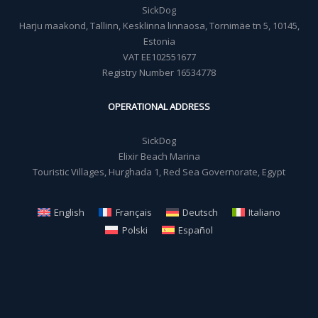
SickDog
Harju maakond, Tallinn, Kesklinna linnaosa, Tornimäe tn 5, 10145,
Estonia
VAT EE102551677
Registry Number 16534778
OPERATIONAL ADDRESS
SickDog
Elixir Beach Marina
Touristic Villages, Hurghada 1, Red Sea Governorate, Egypt
English
Français
Deutsch
Italiano
Polski
Español