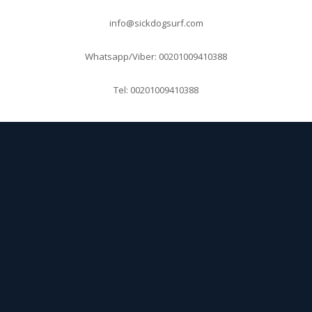
info@sickdogsurf.com
Whatsapp/Viber: 00201009410388
Tel: 00201009410388