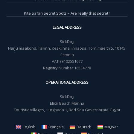
Kite Safari Secret Spots – Are really that secret?
LEGAL ADDRESS
SickDog
Harju maakond, Tallinn, Kesklinna linnaosa, Tornimäe tn 5, 10145,
Estonia
VAT EE102551677
Registry Number 16534778
OPERATIONAL ADDRESS
SickDog
Elixir Beach Marina
Touristic Villages, Hurghada 1, Red Sea Governorate, Egypt
English
Français
Deutsch
Magyar