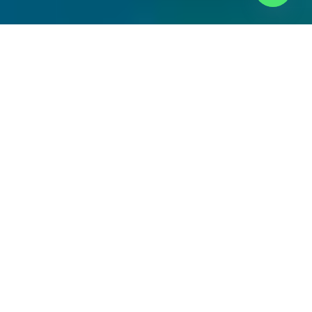
КАЙТ САФАРИ
Кайт сафари на лодке