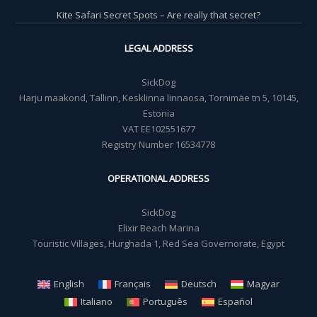
Kite Safari Secret Spots – Are really that secret?
LEGAL ADDRESS
SickDog
Harju maakond, Tallinn, Kesklinna linnaosa, Tornimäe tn 5, 10145,
Estonia
VAT EE102551677
Registry Number 16534778
OPERATIONAL ADDRESS
SickDog
Elixir Beach Marina
Touristic Villages, Hurghada 1, Red Sea Governorate, Egypt
English
Français
Deutsch
Magyar
Italiano
Português
Español