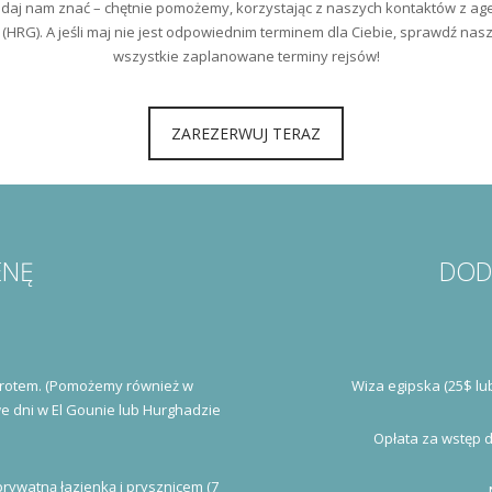
, daj nam znać – chętnie pomożemy, korzystając z naszych kontaktów z age
HRG). A jeśli maj nie jest odpowiednim terminem dla Ciebie, sprawdź nas
wszystkie zaplanowane terminy rejsów!
ZAREZERWUJ TERAZ
ENĘ
DOD
owrotem. (Pomożemy również w
Wiza egipska (25$ lu
we dni w El Gounie lub Hurghadzie
Opłata za wstęp 
ywatną łazienką i prysznicem (7