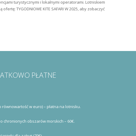
ncjami turystycznymi i lokalnymi operatorami. Lotniskiem
zą ofertę: TYGODNIOWE KITE SAFARI W 2025, aby zobaczyć
ATKOWO PŁATNE
b równowartość w euro) – płatna na lotnisku.
do chronionych obszarów morskich – 60€.
Napiwki dla załogi (70€).