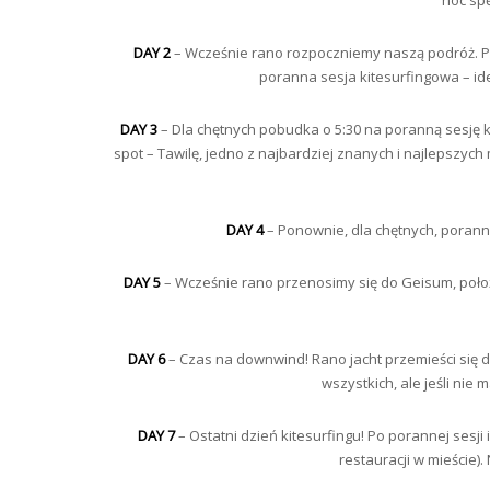
noc sp
DAY 2
– Wcześnie rano rozpoczniemy naszą podróż. P
poranna sesja kitesurfingowa – i
DAY 3
– Dla chętnych pobudka o 5:30 na poranną sesję k
spot – Tawilę, jedno z najbardziej znanych i najlepszych
DAY 4
– Ponownie, dla chętnych, poranna
DAY 5
– Wcześnie rano przenosimy się do Geisum, położo
DAY 6
– Czas na downwind! Rano jacht przemieści się do
wszystkich, ale jeśli nie
DAY 7
– Ostatni dzień kitesurfingu! Po porannej sesj
restauracji w mieście)