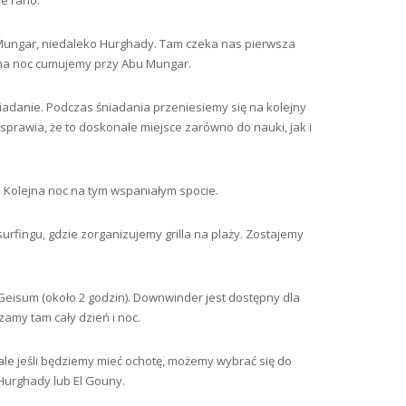
e rano.
Mungar, niedaleko Hurghady. Tam czeka nas pierwsza
 na noc cumujemy przy Abu Mungar.
iadanie. Podczas śniadania przeniesiemy się na kolejny
 sprawia, że to doskonałe miejsce zarówno do nauki, jak i
. Kolejna noc na tym wspaniałym spocie.
urfingu, gdzie zorganizujemy grilla na plaży. Zostajemy
 Geisum (około 2 godzin). Downwinder jest dostępny dla
zamy tam cały dzień i noc.
(ale jeśli będziemy mieć ochotę, możemy wybrać się do
 Hurghady lub El Gouny.