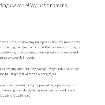
urfingu w cenie! Wyrusz z nami na
dczas której odkrywamy najlepsze kitesurfingowe spoty
ch spotach, gdzie spędzamy noce. Każda z dwuosobowych
y codziennie, od wczesnego ranka (czasem nawet przed
przerwy, posiłki i napoje.
gu, to świetny moment, aby zacząć – w tym roku do naszej
as ta usługa jest wliczona w cenę rejsu.
ego dnia przywitamy Cię na pokładzie, a pierwszą noc
w marinie, gotowi do wypłynięcia wczesnym rankiem w
opuścimy łódź 24 maja.