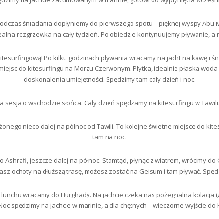
ędzimy na jachcie zacumowanym w marinie, gotowi do wypłynięcia wcześni
odczas śniadania dopłyniemy do pierwszego spotu – pięknej wyspy Abu 
dealna rozgrzewka na cały tydzień. Po obiedzie kontynuujemy pływanie, a
itesurfingową! Po kilku godzinach pływania wracamy na jacht na kawę i śn
 miejsc do kitesurfingu na Morzu Czerwonym. Płytka, idealnie płaska woda
doskonalenia umiejętności. Spędzimy tam cały dzień i noc.
 sesja o wschodzie słońca. Cały dzień spędzamy na kitesurfingu w Tawili
nego nieco dalej na północ od Tawili. To kolejne świetne miejsce do kites
tam na noc.
 Ashrafi, jeszcze dalej na północ. Stamtąd, płynąc z wiatrem, wrócimy do
 masz ochoty na dłuższą trasę, możesz zostać na Geisum i tam pływać. Spęd
i i lunchu wracamy do Hurghady. Na jachcie czeka nas pożegnalna kolacja 
. Noc spędzimy na jachcie w marinie, a dla chętnych – wieczorne wyjście do