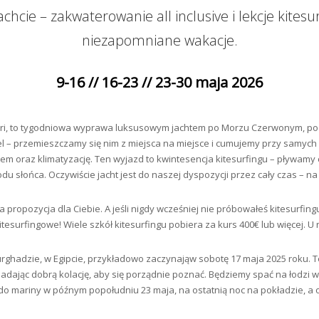
hcie – zakwaterowanie all inclusive i lekcje kites
niezapomniane wakacje.
9-16 //
16-23 // 23-30 maja 2026
afari, to tygodniowa wyprawa luksusowym jachtem po Morzu Czerwonym, po
el – przemieszczamy się nim z miejsca na miejsce i cumujemy przy samy
cem oraz klimatyzację. Ten wyjazd to kwintesencja kitesurfingu – pływam
u słońca. Oczywiście jacht jest do naszej dyspozycji przez cały czas – na 
na propozycja dla Ciebie. A jeśli nigdy wcześniej nie próbowałeś kitesurfin
tesurfingowe! Wiele szkół kitesurfingu pobiera za kurs 400€ lub więcej. U n
Hurghadzie, w Egipcie, przykładowo zaczynająw sobotę 17 maja 2025 roku. T
jadając dobrą kolację, aby się porządnie poznać. Będziemy spać na łodzi 
do mariny w późnym popołudniu 23 maja, na ostatnią noc na pokładzie, a 