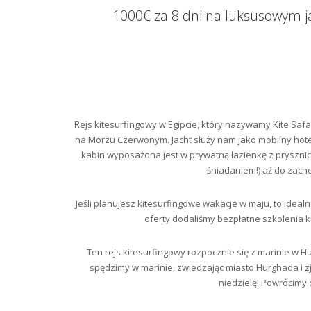
1000€ za 8 dni na luksusowym jac
Rejs kitesurfingowy w Egipcie, który nazywamy Kite S
na Morzu Czerwonym. Jacht służy nam jako mobilny hot
kabin wyposażona jest w prywatną łazienkę z pryszni
śniadaniem!) aż do zachod
Jeśli planujesz kitesurfingowe wakacje w maju, to ideal
oferty dodaliśmy bezpłatne szkolenia ki
Ten rejs kitesurfingowy rozpocznie się z marinie w 
spędzimy w marinie, zwiedzając miasto Hurghada i z
niedzielę! Powrócimy 