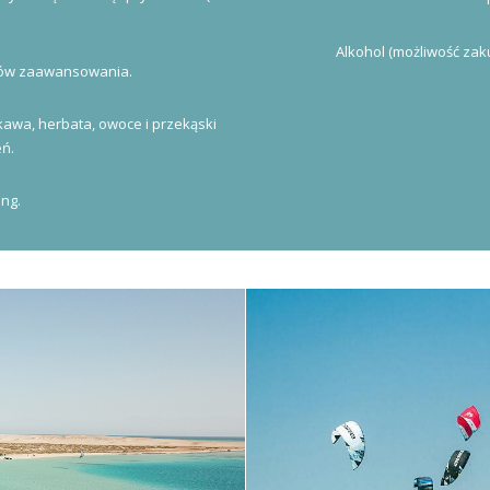
Alkohol (możliwość zak
omów zaawansowania.
kawa, herbata, owoce i przekąski
eń.
ng.