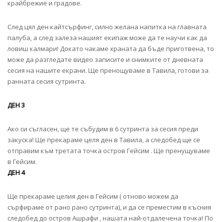
крайбрежие и градове.
След цял ден кайтсърфинг, силно желана напитка на главната
палуба, а след залеза нашият екипаж може да те научи как да
ловиш калмари! Докато чакаме храната да бъде приготвена, то
може да разгледате видео записите и снимките от дневната
сесия на нашите екрани. Ще пренощуваме в Тавила, готови за
ранната сесия сутринта.
ДЕН 3
Ако си съгласен, ще те събудим в 6 сутринта за сесия преди
закуска! Ще прекараме целя ден в Тавила, а следобед ще се
отправим към третата точка остров Гейсим . Ще пренущуваме
в Гейсим.
ДЕН 4
Ще прекараме целия ден в Гейсим ( отново можем да
сърфираме от рано рано сутринта), и да се преместим в късния
следобед до остров Ашрафи , нашата най-отдалечена точка! По