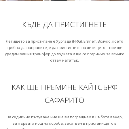
КЪДЕ ДА ПРИСТИГНЕТЕ
Летището за пристигане е Хургада (HRG), Египет. Всичко, което
трябва да направите, е да пристигнете на летището – ние ще
уредим вашия трансфер до лодката и ще се погрижим за всичко
оттам нататък.
КАК ЩЕ ПРЕМИНЕ КАЙТСЪРФ
САФАРИТО
За седмично пътуване ние ще ви посрещнем в Събота вечер,
за първата нощ на кораба, закотвен в пристанището в