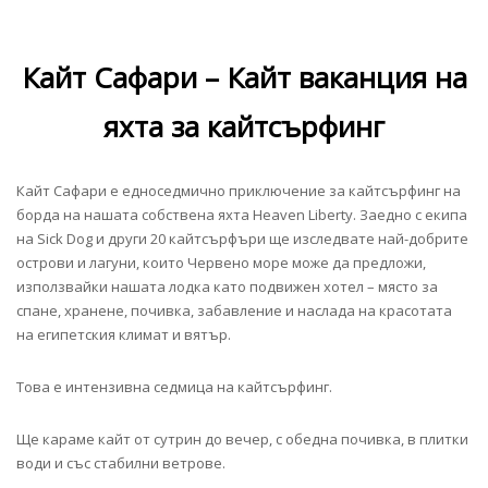
Кайт Сафари – Кайт ваканция на
яхта за кайтсърфинг
Кайт Сафари е едноседмично приключение за кайтсърфинг на
борда на нашата собствена яхта Heaven Liberty. Заедно с екипа
на Sick Dog и други 20 кайтсърфъри ще изследвате най-добрите
острови и лагуни, които Червено море може да предложи,
използвайки нашата лодка като подвижен хотел – място за
спане, хранене, почивка, забавление и наслада на красотата
на египетския климат и вятър.
Това е интензивна седмица на кайтсърфинг.
Ще караме кайт от сутрин до вечер, с обедна почивка, в плитки
води и със стабилни ветрове.