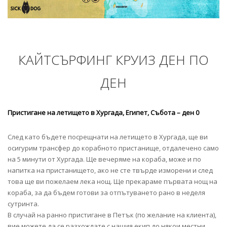
КАЙТСЪРФИНГ КРУИЗ ДЕН ПО
ДЕН
Пристигане на летището в Хургада, Египет, Събота – ден 0
След като бъдете посрещнати на летището в Хургада, ще ви
осигурим трансфер до корабното пристанище, отдалечено само
на 5 минути от Хургада. Ще вечеряме на кораба, може и по
напитка на пристанището, ако не сте твърде изморени и след
това ще ви пожелаем лека нощ. Ще прекараме първата нощ на
кораба, за да бъдем готови за отпътуването рано в неделя
сутринта.
В случай на ранно пристигане в Петък (по желание на клиента),
вие можете да се разхождате с нашия екип до някои местни