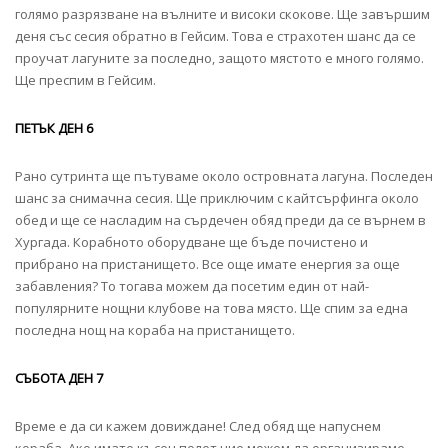
голямо разрязване на вълните и високи скокове. Ще завършим
деня със сесия обратно в Гейсим. Това е страхотен шанс да се
проучат лагуните за последно, защото мястото е много голямо.
Ще преспим в Гейсим.
ПЕТЪК ДЕН 6
Рано сутринта ще пътуваме около островната лагуна. Последен
шанс за снимачна сесия. Ще приключим с кайтсърфинга около
обед и ще се насладим на сърдечен обяд преди да се върнем в
Хургада. Корабното оборудване ще бъде почистено и
прибрано на пристанището. Все още имате енергия за още
забавления? То тогава можем да посетим един от най-
популярните нощни клубове на това място. Ще спим за една
последна нощ на кораба на пристанището.
СЪБОТА ДЕН 7
Време е да си кажем довиждане! След обяд ще напуснем