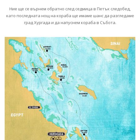
Ние ще се върнем обратно след седмица в Петък следобед,
като последната нощ на кораба ще имаме шанс да разгледаме
град Хургада и да напуснем кораба в Събота.