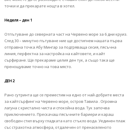
точки и да прекарате нощта в хотел.
Неделя – ден 1
Отпътуване до северната част на Червено море за 6 дни круиз.
След 30 – минутно пътуване ние ще достигнем нашата първа
отправна точка Абу Мингар за подгряваща сесия, пясъчна
линия, перфектна за настройка на кайтовете, и кайт
сърфиране. Ще прекараме целия ден тук, а също така ще
пренощуваме точно на това място.
ДЕН 2
Рано сутринта ще се преместим на едно от най-добрите места
за кайтсърфинг на Червено море, остров Тавила . Огромна
лагуна с кристално чиста и спокойна вода. Тук започва
приключението. Прескачаш пясъчните бариери и караш
свободен стил върху гладката като стъкло вода. Уединен плаж
със страхотна атмосфера, отдалечен от пренаселеното