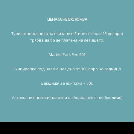
ЦЕНАТА НЕ ВКЛЮЧВА
Туристическа виза за влизане в Египет ( около 25 долара)
трябва да бъде платена на летището.
Marine Park Fee 60€
Екипировка под наем е на цена от 300 евро на седмица
Бакшиши за екипажа – 70€
Алкохолни напитки(налични на борда ако е необходимо)