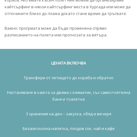
кораба. Ако имате късен полет ние можем да организираме
кайтсърфинг в някои кайтсърфинг места в Хургада или може да
отпочините близо до плажа докато стане време да тръгвате.
Важно: прогрмата може да бъде променена спрямо
разписанието на полета или прогнозата за вятъра.
ЦЕНАТА ВКЛЮЧВА
Трансфери от летището до кораба и обратно
Настаняване в каюта за двама с климатик, със самостоятелна
баня и тоалетна
3 хранения на ден – закуска, обяд и вечеря
Безалкохолна напитка, плодов сок, чай и кафе