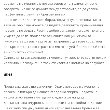
време на пътуването в посока север в по- голямата част от
сафарито ние ще се движим между островите, за да уловим
перфектния страничен брегови вятър.
Защо не погледнете през борда? Водата тук е толкова чиста,
така че лесно ще можете да видите делфините, преминаващи
неусетно по водата. Реално добре запазено и страхотно място,
където да се възползвате от нашите каяци и екипи за
гмуркане, за да разгледате изпъстрения с цветове корал под
повърхността. Също страхотно място за уейкбординг, тъй като
е много тихо и спокойно!
С липсата на замърсяване от човека тук звездите светят ярко и
изобилно. Наслади се на този спектакъл с напитка на палубата.
ДЕН 5
Преди закуската ще започнем 10 километрово пътуване по
посока на вятъра до нашата следваща спирка! Лодката на
нашия спасителен екип ще ни следва и ще ни даде
допълнителна сигурност. Започвайки със спокойни води, ние
ще се запътим да уловим някои сериозни вълни. Време е за