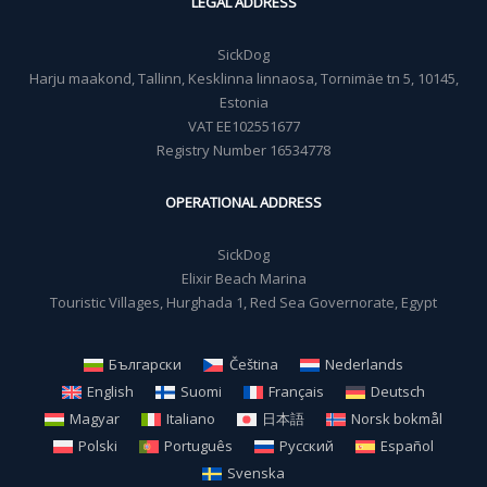
LEGAL ADDRESS
SickDog
Harju maakond, Tallinn, Kesklinna linnaosa, Tornimäe tn 5, 10145,
Estonia
VAT EE102551677
Registry Number 16534778
OPERATIONAL ADDRESS
SickDog
Elixir Beach Marina
Touristic Villages, Hurghada 1, Red Sea Governorate, Egypt
Български
Čeština
Nederlands
English
Suomi
Français
Deutsch
Magyar
Italiano
日本語
Norsk bokmål
Polski
Português
Русский
Español
Svenska