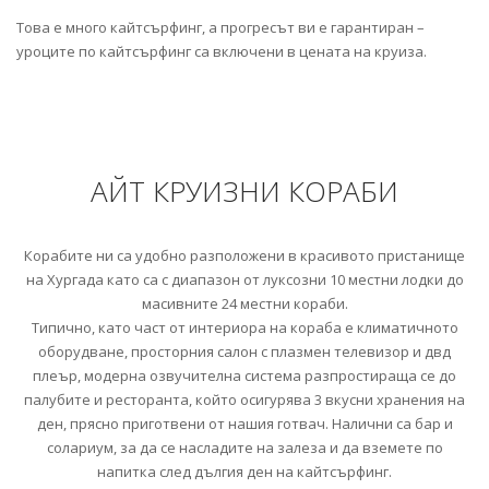
Това е много кайтсърфинг, а прогресът ви е гарантиран –
уроците по кайтсърфинг са включени в цената на круиза.
АЙТ КРУИЗНИ КОРАБИ
Корабите ни са удобно разположени в красивото пристанище
на Хургада като са с диапазон от луксозни 10 местни лодки до
масивните 24 местни кораби.
Типично, като част от интериора на кораба е климатичното
оборудване, просторния салон с плазмен телевизор и двд
плеър, модерна озвучителна система разпростираща се до
палубите и ресторанта, който осигурява 3 вкусни хранения на
ден, прясно приготвени от нашия готвач. Налични са бар и
солариум, за да се насладите на залеза и да вземете по
напитка след дългия ден на кайтсърфинг.