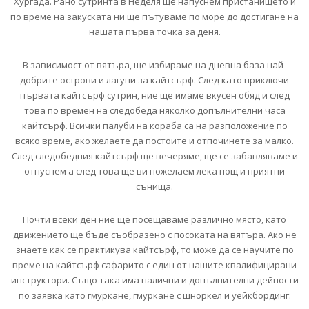
Хургада. Рано сутринта в Неделя ще напуснем пристанището и
по време на закуската ни ще пътуваме по море до достигане на
нашата първа точка за деня.
В зависимост от вятъра, ще избираме на дневна база най-
добрите острови и лагуни за кайтсърф. След като приключи
първата кайтсърф сутрин, ние ще имаме вкусен обяд и след
това по времен на следобеда няколко допълнителни часа
кайтсърф. Всички палуби на кораба са на разположение по
всяко време, ако желаете да постоите и отпочинете за малко.
След следобедния кайтсърф ще вечеряме, ще се забавляваме и
отпуснем а след това ще ви пожелаем лека нощ и приятни
сънища.
Почти всеки ден ние ще посещаваме различно място, като
движението ще бъде съобразено с посоката на вятъра. Ако не
знаете как се практикува кайтсърф, то може да се научите по
време на кайтсърф сафарито с един от нашите квалифицирани
инструктори. Също така има налични и допълнителни дейности
по заявка като гмуркане, гмуркане с шноркел и уейкбординг.